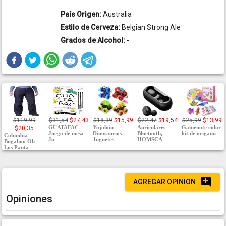
País Origen:
Australia
Estilo de Cerveza:
Belgian Strong Ale
Grados de Alcohol:
-
$119,99
$31,54
$27,43
$18,39
$15,99
$22,47
$19,54
$25,99
$13,99
GUATAFAC –
Yojoloin
Auriculares
Gamenote color
$20,35
Juego de mesa -
Dinosaurios
Bluetooth,
kit de origami
Columbia
Ju
Juguetes
HOMSCA
Bugaboo Oh
Los Panta
AGREGAR OPINION
Opiniones