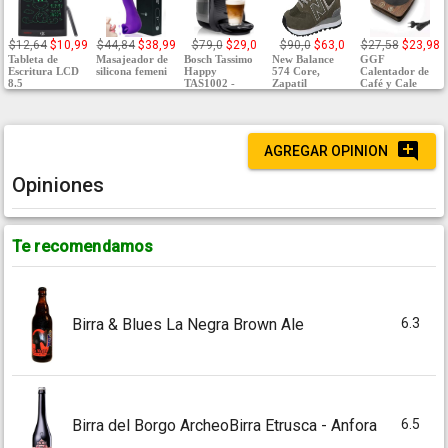
$12,64
$10,99
$44,84
$38,99
$79,0
$29,0
$90,0
$63,0
$27,58
$23,98
Tableta de
Masajeador de
Bosch Tassimo
New Balance
GGF
Escritura LCD
silicona femeni
Happy
574 Core,
Calentador de
8.5
TAS1002 -
Zapatil
Café y Cale
AGREGAR OPINION
Opiniones
Te recomendamos
6.3
Birra & Blues La Negra Brown Ale
6.5
Birra del Borgo ArcheoBirra Etrusca - Anfora