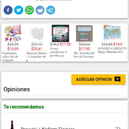
$25,99
$27,15
$18,9
$17,95
$20,64
$22,88
$19,9
Si nos
GOODS+GADGETS
$13,99
$23,61
$17,95
enseñaran a
Mapa Mundial Pa
Gamenote
Amazon Basics
Mr. Wonderful
perder, ga
color kit de
- Cargador de
Set de Escritur
origami
p
AGREGAR OPINION
Opiniones
Te recomendamos
7.1