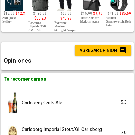
$12,95
$12,3
$186,99
$69,95
$15,99
$9,99
$41,99
$35,69
Sidi (Best
Trust Atlanta -
Willful
$88,23
$48,98
Seller)
Maletín para
Smartwatch,Reloj
Lowepro
Extreme
Inte
Flipside 350
Motion
AW - Moc
Straight Vaque
AGREGAR OPINION
Opiniones
Te recomendamos
5.3
Carlsberg Carls Ale
Carlsberg Imperial Stout/Gl. Carlsberg
7.0