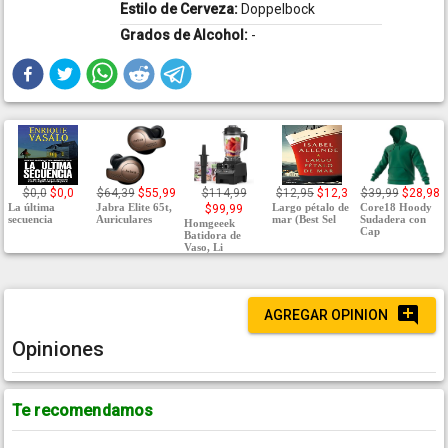
Estilo de Cerveza:
Doppelbock
Grados de Alcohol:
-
$0,0
$0,0
$64,39
$55,99
$114,99
$12,95
$12,3
$39,99
$28,98
La última
Jabra Elite 65t,
Largo pétalo de
Core18 Hoody
$99,99
secuencia
Auriculares
mar (Best Sel
Sudadera con
Homgeeek
Cap
Batidora de
Vaso, Li
AGREGAR OPINION
Opiniones
Te recomendamos