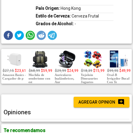
País Origen:
Hong Kong
Estilo de Cerveza:
Cerveza Frutal
Grados de Alcohol:
-
$27,15
$23,61
$68,99
$59,99
$29,99
$24,99
$18,39
$15,99
$99,95
$49,99
Amazon Basics -
Mochila de
Auriculares
Yojoloin
Oral-B
Cargador de p
senderismo con
Inalámbricos,
Dinosaurios
Irrigador Bucal
est
Aur
Juguetes
Con Te
AGREGAR OPINION
Opiniones
Te recomendamos