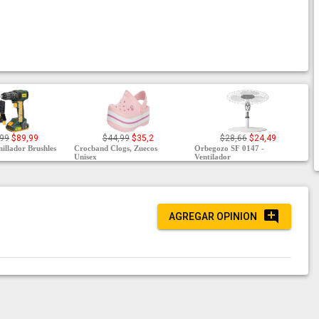
,99
$89,99
$44,99
$35,2
$28,66
$24,49
illador Brushles
Crocband Clogs, Zuecos
Orbegozo SF 0147 -
Unisex
Ventilador
AGREGAR OPINION