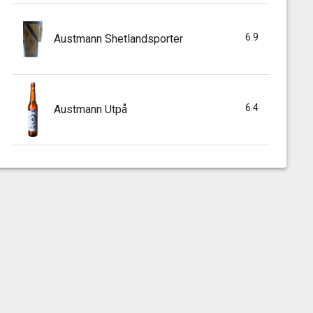
6.9
Austmann Shetlandsporter
6.4
Austmann Utpå