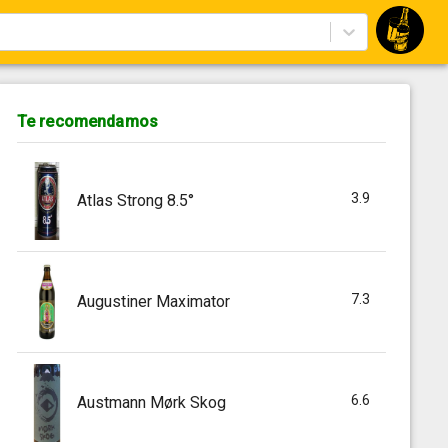
Te recomendamos
3.9
Atlas Strong 8.5°
7.3
Augustiner Maximator
6.6
Austmann Mørk Skog