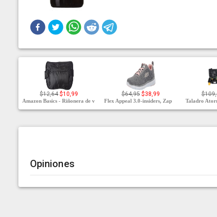
$12,64
$10,99
$64,95
$38,99
$109
Amazon Basics - Riñonera de v
Flex Appeal 3.0-insiders, Zap
Taladro Atorn
Opiniones