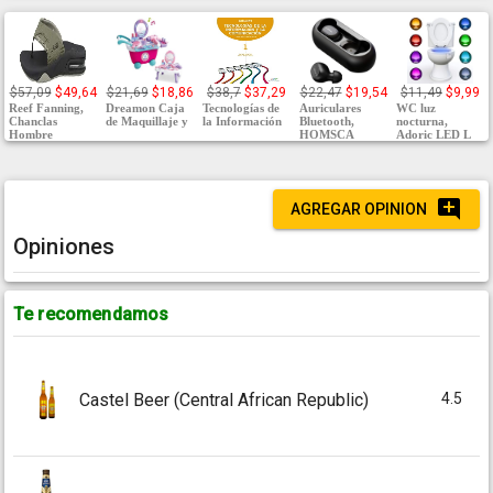
$57,09
$49,64
$21,69
$18,86
$38,7
$37,29
$22,47
$19,54
$11,49
$9,99
Reef Fanning,
Dreamon Caja
Tecnologías de
Auriculares
WC luz
Chanclas
de Maquillaje y
la Información
Bluetooth,
nocturna,
Hombre
HOMSCA
Adoric LED L
AGREGAR OPINION
Opiniones
Te recomendamos
4.5
Castel Beer (Central African Republic)