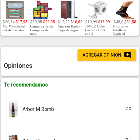
$20,64
$17,95
$39,95
$29,95
$12,29
$10,69
$19,99
$16,99
$46,0
$31,58
Mr. Wonderful
Lámpara Tetris
Amazon Basics -
JSVER Cube
Voltactive
Set de Escritur
Lámpara de
Caja de segur
Enchufe USB
Tobillera
mes
con 3
Izquierd
AGREGAR OPINION
Opiniones
Te recomendamos
7.0
Arbor M Bomb