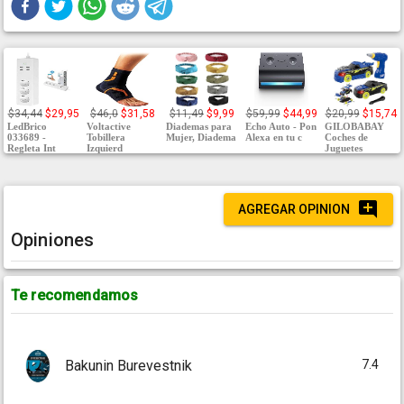
$34,44
$29,95
$46,0
$31,58
$11,49
$9,99
$59,99
$44,99
$20,99
$15,74
LedBrico
Voltactive
Diademas para
Echo Auto - Pon
GILOBABAY
033689 -
Tobillera
Mujer, Diadema
Alexa en tu c
Coches de
Regleta Int
Izquierd
Juguetes
AGREGAR OPINION
Opiniones
Te recomendamos
7.4
Bakunin Burevestnik