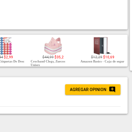
44
$2,99
$44,99
$35,2
$12,29
$10,69
Etiquetas De Desc
Crocband Clogs, Zuecos
Amazon Basics - Caja de segur
Unisex
AGREGAR OPINION