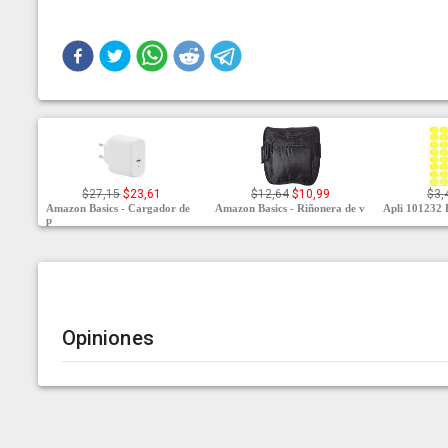
$27,15
$23,61
$12,64
$10,99
$3,
Amazon Basics - Cargador de
Amazon Basics - Riñonera de v
Apli 101232 
p
Opiniones