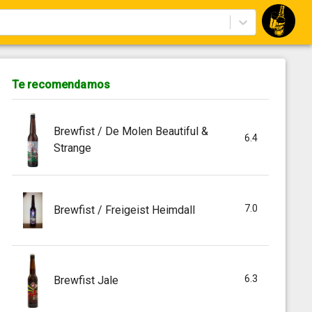
Te recomendamos
Brewfist / De Molen Beautiful &
6.4
Strange
7.0
Brewfist / Freigeist Heimdall
6.3
Brewfist Jale