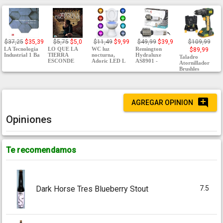
$37,25
$35,39
$5,75
$5,0
$11,49
$9,99
$49,99
$39,9
$109,99
LA Tecnologia
LO QUE LA
WC luz
Remington
$89,99
Industrial 1 Ba
TIERRA
nocturna,
Hydraluxe
Taladro
ESCONDE
Adoric LED L
AS8901 -
Atornillador
Brushles
AGREGAR OPINION
Opiniones
Te recomendamos
7.5
Dark Horse Tres Blueberry Stout