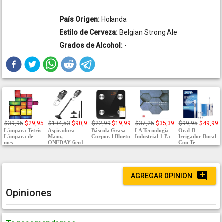
País Origen:
Holanda
Estilo de Cerveza:
Belgian Strong Ale
Grados de Alcohol:
-
$39,95
$29,95
$104,53
$90,9
$22,99
$19,99
$37,25
$35,39
$99,95
$49,99
Lámpara Tetris
Aspiradora
Báscula Grasa
LA Tecnologia
Oral-B
Lámpara de
Mano,
Corporal Blueto
Industrial 1 Ba
Irrigador Bucal
mes
ONEDAY 6en1
Con Te
AGREGAR OPINION
Opiniones