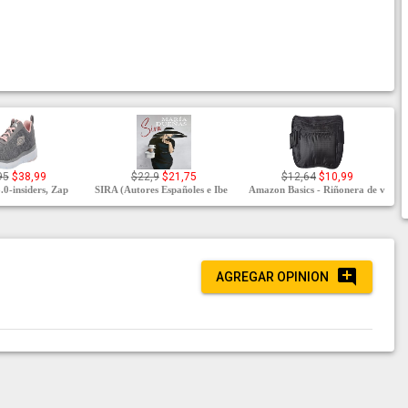
95
$38,99
$22,9
$21,75
$12,64
$10,99
.0-insiders, Zap
SIRA (Autores Españoles e Ibe
Amazon Basics - Riñonera de v
AGREGAR OPINION