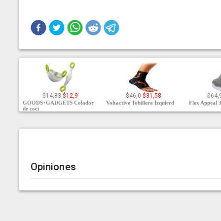
$14,83
$12,9
$46,0
$31,58
$64,
GOODS+GADGETS Colador
Voltactive Tobillera Izquierd
Flex Appeal 3
de coci
Opiniones