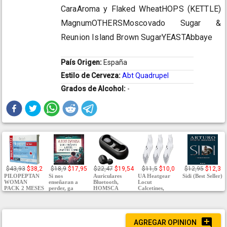
CaraAroma y Flaked WheatHOPS (KETTLE)
MagnumOTHERSMoscovado Sugar &
Reunion Island Brown SugarYEASTAbbaye
País Origen:
España
Estilo de Cerveza:
Abt Quadrupel
Grados de Alcohol:
-
$43,93
$38,2
$18,9
$17,95
$22,47
$19,54
$11,5
$10,0
$12,95
$12,3
PILOPEPTAN
Si nos
Auriculares
UA Heatgear
Sidi (Best Seller)
WOMAN
enseñaran a
Bluetooth,
Locut
PACK 2 MESES
perder, ga
HOMSCA
Calcetines,
AGREGAR OPINION