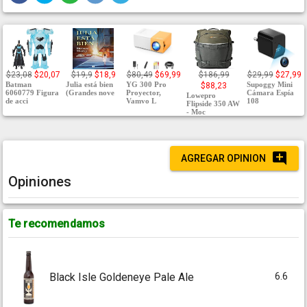
$23,08
$20,07
$19,9
$18,9
$80,49
$69,99
$186,99
$29,99
$27,99
Batman
Julia está bien
YG 300 Pro
Supoggy Mini
$88,23
6060779 Figura
(Grandes nove
Proyector,
Cámara Espía
Lowepro
de acci
Vamvo L
108
Flipside 350 AW
- Moc
AGREGAR OPINION
Opiniones
Te recomendamos
6.6
Black Isle Goldeneye Pale Ale