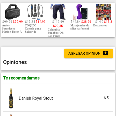
$99,99
$79,99
$17,24
$14,99
$119,99
$44,84
$38,99
$14,0
$13,3
Anker
TOQIBO
Masajeador de
Descuentos
$20,35
Soundcore
Cuerda para
silicona femeni
Columbia
Motion Boom A
Saltar de
Bugaboo Oh
Los Panta
AGREGAR OPINION
Opiniones
Te recomendamos
6.5
Danish Royal Stout