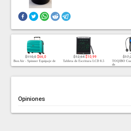
$110,0
$66,0
$12,64
$10,99
$17,
Bon Air - Spinner Equipaje de
Tableta de Escritura LCD 8.5
TOQIBO Cuer
de
Opiniones