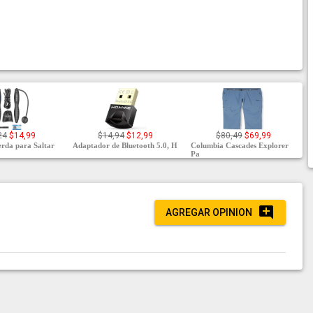
24
$14,99
$14,94
$12,99
$80,49
$69,99
da para Saltar
Adaptador de Bluetooth 5.0, H
Columbia Cascades Explorer
Pa
AGREGAR OPINION