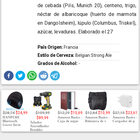
de cebada (Pils, Munich 20), centeno, trigo,
néctar de albaricoque (huerto de marmota
en Dangolsheim), lúpulo (Columbus, Triskel),
azúcar, levaduras. Elaborado el 27
País Origen:
Francia
Estilo de Cerveza:
Belgian Strong Ale
Grados de Alcohol:
-
$28,74
$24,99
$109,99
$12,29
$10,69
$12,64
$10,99
$27,15
$23,61
HANPURE
Amazon Basics -
Amazon Basics -
Amazon Basics -
$89,99
Bluetooth
Caja de segur
Riñonera de v
Cargador de p
Taladro
Gorro Invie
Atornillador
Brushles