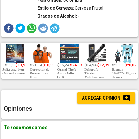
País Origen:
Colombia
Estilo de Cerveza:
Cerveza Frutal
Grados de Alcohol:
-
$19,9
$18,9
$21,84
$18,99
$86,24
$74,99
$14,94
$12,99
$23,08
$20,07
Julia está bien
Corrector de
Grand Theft
Bolígrafo
Batman
(Grandes nove
Postura para
Auto Online -
Táctico
6060779 Figura
Hom
GTA
Multiherram
de acci
AGREGAR OPINION
Opiniones
Te recomendamos