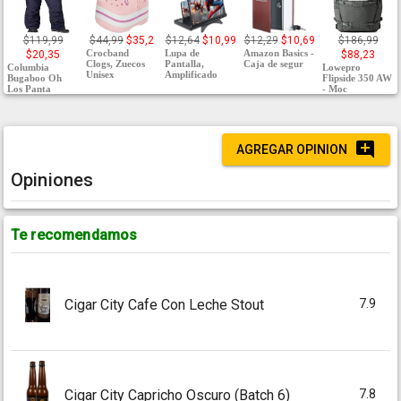
$119,99
$44,99
$35,2
$12,64
$10,99
$12,29
$10,69
$186,99
Crocband
Lupa de
Amazon Basics -
$20,35
$88,23
Clogs, Zuecos
Pantalla,
Caja de segur
Columbia
Lowepro
Unisex
Amplificado
Bugaboo Oh
Flipside 350 AW
Los Panta
- Moc
AGREGAR OPINION
Opiniones
Te recomendamos
7.9
Cigar City Cafe Con Leche Stout
7.8
Cigar City Capricho Oscuro (Batch 6)