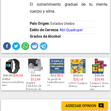
El sometimiento gradual de tu mente,
cuerpo y alma.
País Origen:
Estados Unidos
Estilo de Cerveza:
Abt Quadrupel
Grados de Alcohol:
-
$41,99
$35,69
$14,94
$0,0
$0,0
$23,16
$39,95
Willful
Tu perfil de
$12,99
$20,14
$29,95
Smartwatch,Reloj
LinkedIn para
HAPPY
LEGO Gadgets
Lámpara Tetris
Inte
ve
CHLEA® 20
(Klutz)
Lámpara de
Protector de
mes
AGREGAR OPINION