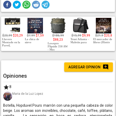
$20,99
$20,29
$7,99
$7,59
$186,99
$15,99
$9,99
$21,9
$20,8
Llavero
La chica de
Trust Atlanta -
El mercader de
$88,23
Montado en la
nieve
Maletín para
libros (Histór
Lowepro
Pared,
Flipside 350 AW
- Moc
AGREGAR OPINION
Opiniones
8
Maria de la Luz Lopez
Botella, Hopduvel.Pours marrón con una pequeña cabeza de color
beige. Los aromas son increíbles, chocolate, café, toffee, plátano,
vainilla, ... La sensación en boca es sedosa, aterciopelada.