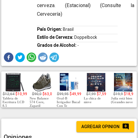
cerveza. (Estacional) (Consulte la
Cervecería)
País Origen:
Brasil
Estilo de Cerveza:
Doppelbock
Grados de Alcohol:
-
$12,64
$10,99
$90,0
$63,0
$99,95
$49,99
$7,99
$7,59
$19,9
$18,9
Tableta de
New Balance
Oral-B
La chica de
Julia está bien
Escritura LCD
574 Core,
Irrigador Bucal
nieve
(Grandes nove
8.5
Zapatil
Con Te
AGREGAR OPINION
Opiniones