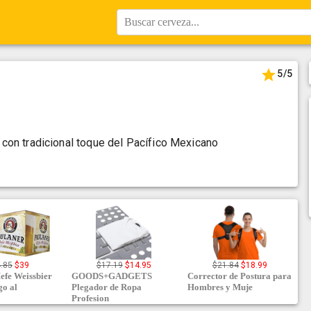
Buscar cerveza...
5
/5
con tradicional toque del Pacífico Mexicano
.85
$
39
$
17.19
$
14.95
$
21.84
$
18.99
efe Weissbier
GOODS+GADGETS
Corrector de Postura para
go al
Plegador de Ropa
Hombres y Muje
Profesion