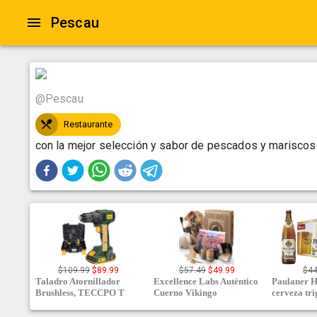
Pescau
@
Pescau
Restaurante
con la mejor selección y sabor de pescados y mariscos 
$
109.99
$
89.99
$
57.49
$
49.99
$
44
Taladro Atornillador
Excellence Labs Auténtico
Paulaner H
Brushless, TECCPO T
Cuerno Vikingo
cerveza tri